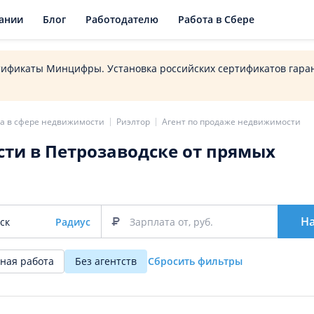
ании
Блог
Работодателю
Работа в Сбере
тификаты Минцифры. Установка российских сертификатов гаран
а в сфере недвижимости
Риэлтор
Агент по продаже недвижимости
ти в Петрозаводске от прямых
Н
Радиус
ная работа
Без агентств
Сбросить фильтры