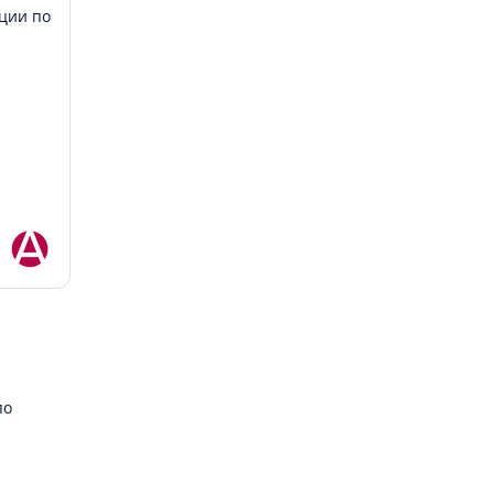
ации по
по