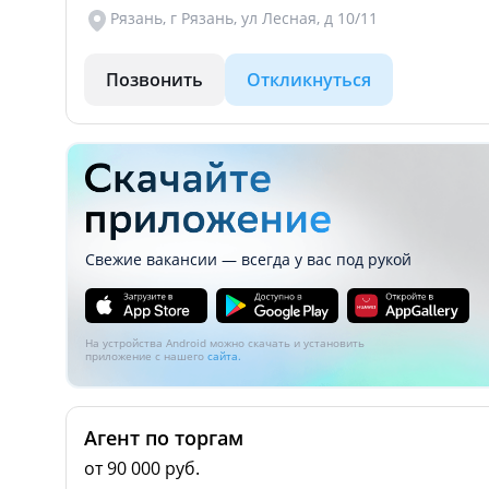
Рязань, г Рязань, ул Лесная, д 10/11
Позвонить
Откликнуться
Свежие вакансии — всегда у вас под рукой
На устройства Android можно скачать и установить
приложение с нашего
сайта.
Агент по торгам
от 90 000 руб.